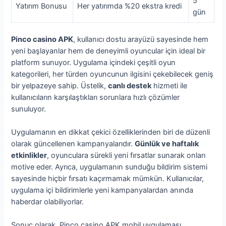
5
Yatırım Bonusu
Her yatırımda %20 ekstra kredi
gün
Pinco casino APK
, kullanıcı dostu arayüzü sayesinde hem
yeni başlayanlar hem de deneyimli oyuncular için ideal bir
platform sunuyor. Uygulama içindeki çeşitli oyun
kategorileri, her türden oyuncunun ilgisini çekebilecek geniş
bir yelpazeye sahip. Üstelik,
canlı destek
hizmeti ile
kullanıcıların karşılaştıkları sorunlara hızlı çözümler
sunuluyor.
Uygulamanın en dikkat çekici özelliklerinden biri de düzenli
olarak güncellenen kampanyalarıdır.
Günlük ve haftalık
etkinlikler
, oyunculara sürekli yeni fırsatlar sunarak onları
motive eder. Ayrıca, uygulamanın sunduğu bildirim sistemi
sayesinde hiçbir fırsatı kaçırmamak mümkün. Kullanıcılar,
uygulama içi bildirimlerle yeni kampanyalardan anında
haberdar olabiliyorlar.
Sonuç olarak, Pinco casino APK mobil uygulaması,