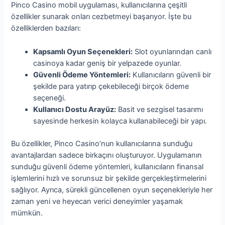
Pinco Casino mobil uygulaması, kullanıcılarına çeşitli
özellikler sunarak onları cezbetmeyi başarıyor. İşte bu
özelliklerden bazıları:
Kapsamlı Oyun Seçenekleri:
Slot oyunlarından canlı
casinoya kadar geniş bir yelpazede oyunlar.
Güvenli Ödeme Yöntemleri:
Kullanıcıların güvenli bir
şekilde para yatırıp çekebileceği birçok ödeme
seçeneği.
Kullanıcı Dostu Arayüz:
Basit ve sezgisel tasarımı
sayesinde herkesin kolayca kullanabileceği bir yapı.
Bu özellikler, Pinco Casino’nun kullanıcılarına sunduğu
avantajlardan sadece birkaçını oluşturuyor. Uygulamanın
sunduğu güvenli ödeme yöntemleri, kullanıcıların finansal
işlemlerini hızlı ve sorunsuz bir şekilde gerçekleştirmelerini
sağlıyor. Ayrıca, sürekli güncellenen oyun seçenekleriyle her
zaman yeni ve heyecan verici deneyimler yaşamak
mümkün.