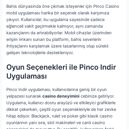
Bahis dünyasında öne çıkmak isteyenler için Pinco Casino
mobil uygulaması harika bir seçenek olarak karşımıza
çıkıyor. Kullanıcılar, bu uygulama sayesinde sadece
eğlenceli vakit geçirmekle kalmıyor, aynı zamanda
kazançlarını da artırabiliyorlar. Mobil cihazlar üzerinden
erişim imkanı sunan bu platform, bahis severlerin
ihtiyaçlarını karşılamak üzere tasarlanmış olup sürekli
gelişen teknolojilerle destekleniyor.
Oyun Seçenekleri ile Pinco Indir
Uygulaması
Pinco Indir uygulaması, kullanıcılarına geniş bir oyun
yelpazesi sunarak
casino deneyimini
cebinize getiriyor.
Uygulama, kullanıcı dostu arayüzü ve etkileyici grafiklerle
dikkat çekerken, çeşitli oyun seçenekleriyle de her zevke
hitap ediyor. Blackjack, rulet ve poker gibi klasik casino
oyunlarının yanı sıra, slot makineleri ve canlı casino