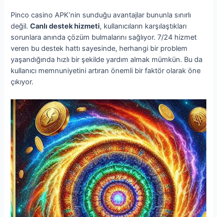
Pinco casino APK’nin sunduğu avantajlar bununla sınırlı
değil.
Canlı destek hizmeti
, kullanıcıların karşılaştıkları
sorunlara anında çözüm bulmalarını sağlıyor. 7/24 hizmet
veren bu destek hattı sayesinde, herhangi bir problem
yaşandığında hızlı bir şekilde yardım almak mümkün. Bu da
kullanıcı memnuniyetini artıran önemli bir faktör olarak öne
çıkıyor.