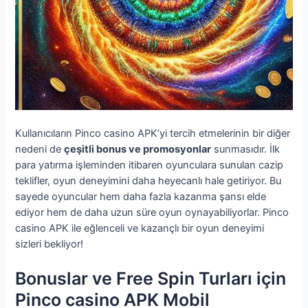
Kullanıcıların Pinco casino APK’yi tercih etmelerinin bir diğer
nedeni de
çeşitli bonus ve promosyonlar
sunmasıdır. İlk
para yatırma işleminden itibaren oyunculara sunulan cazip
teklifler, oyun deneyimini daha heyecanlı hale getiriyor. Bu
sayede oyuncular hem daha fazla kazanma şansı elde
ediyor hem de daha uzun süre oyun oynayabiliyorlar. Pinco
casino APK ile eğlenceli ve kazançlı bir oyun deneyimi
sizleri bekliyor!
Bonuslar ve Free Spin Turları için
Pinco casino APK Mobil