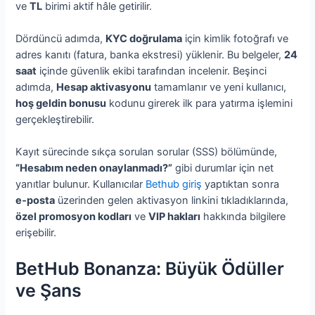
ve
TL
birimi aktif hâle getirilir.
Dördüncü adımda,
KYC doğrulama
için kimlik fotoğrafı ve
adres kanıtı (fatura, banka ekstresi) yüklenir. Bu belgeler,
24
saat
içinde güvenlik ekibi tarafından incelenir. Beşinci
adımda,
Hesap aktivasyonu
tamamlanır ve yeni kullanıcı,
hoş geldin bonusu
kodunu girerek ilk para yatırma işlemini
gerçekleştirebilir.
Kayıt sürecinde sıkça sorulan sorular (SSS) bölümünde,
“Hesabım neden onaylanmadı?”
gibi durumlar için net
yanıtlar bulunur. Kullanıcılar
Bethub giriş
yaptıktan sonra
e‑posta
üzerinden gelen aktivasyon linkini tıkladıklarında,
özel promosyon kodları
ve
VIP hakları
hakkında bilgilere
erişebilir.
BetHub Bonanza: Büyük Ödüller
ve Şans