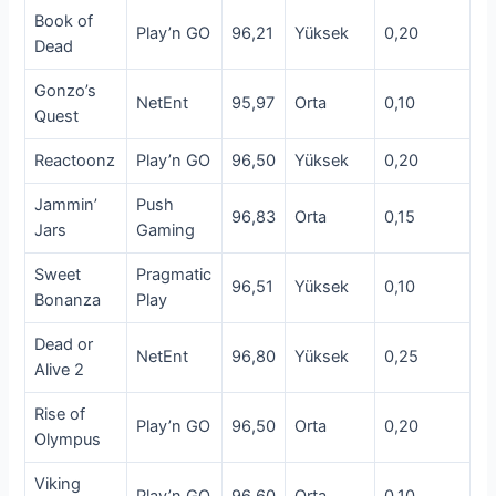
Book of
Play’n GO
96,21
Yüksek
0,20
Dead
Gonzo’s
NetEnt
95,97
Orta
0,10
Quest
Reactoonz
Play’n GO
96,50
Yüksek
0,20
Jammin’
Push
96,83
Orta
0,15
Jars
Gaming
Sweet
Pragmatic
96,51
Yüksek
0,10
Bonanza
Play
Dead or
NetEnt
96,80
Yüksek
0,25
Alive 2
Rise of
Play’n GO
96,50
Orta
0,20
Olympus
Viking
Play’n GO
96,60
Orta
0,10