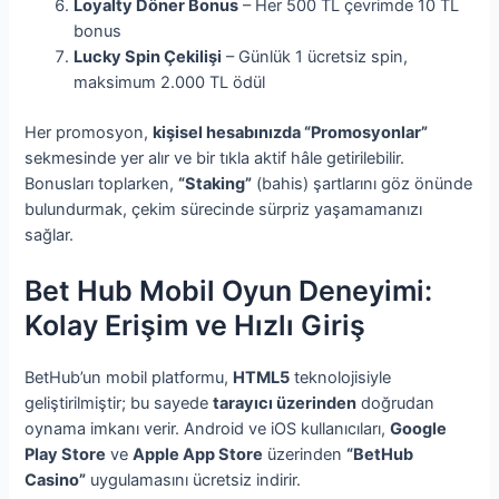
Loyalty Döner Bonus
– Her 500 TL çevrimde 10 TL
bonus
Lucky Spin Çekilişi
– Günlük 1 ücretsiz spin,
maksimum 2.000 TL ödül
Her promosyon,
kişisel hesabınızda “Promosyonlar”
sekmesinde yer alır ve bir tıkla aktif hâle getirilebilir.
Bonusları toplarken,
“Staking”
(bahis) şartlarını göz önünde
bulundurmak, çekim sürecinde sürpriz yaşamamanızı
sağlar.
Bet Hub Mobil Oyun Deneyimi:
Kolay Erişim ve Hızlı Giriş
BetHub’un mobil platformu,
HTML5
teknolojisiyle
geliştirilmiştir; bu sayede
tarayıcı üzerinden
doğrudan
oynama imkanı verir. Android ve iOS kullanıcıları,
Google
Play Store
ve
Apple App Store
üzerinden
“BetHub
Casino”
uygulamasını ücretsiz indirir.