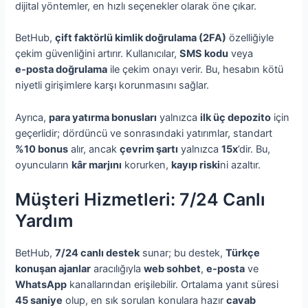
dijital yöntemler, en hızlı seçenekler olarak öne çıkar.
BetHub,
çift faktörlü kimlik doğrulama (2FA)
özelliğiyle
çekim güvenliğini artırır. Kullanıcılar,
SMS kodu
veya
e‑posta doğrulama
ile çekim onayı verir. Bu, hesabın kötü
niyetli girişimlere karşı korunmasını sağlar.
Ayrıca,
para yatırma bonusları
yalnızca
ilk üç depozito
için
geçerlidir; dördüncü ve sonrasındaki yatırımlar, standart
%10 bonus
alır, ancak
çevrim şartı
yalnızca
15x
’dir. Bu,
oyuncuların
kâr marjını
korurken,
kayıp riski
ni azaltır.
Müşteri Hizmetleri: 7/24 Canlı
Yardım
BetHub,
7/24 canlı destek
sunar; bu destek,
Türkçe
konuşan ajanlar
aracılığıyla
web sohbet
,
e‑posta
ve
WhatsApp
kanallarından erişilebilir. Ortalama yanıt süresi
45 saniye
olup, en sık sorulan konulara hazır
cavab