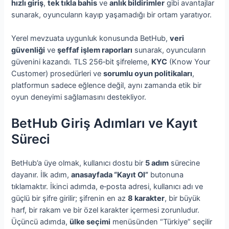
hızlı giriş
,
tek tıkla bahis
ve
anlık bildirimler
gibi avantajlar
sunarak, oyuncuların kayıp yaşamadığı bir ortam yaratıyor.
Yerel mevzuata uygunluk konusunda BetHub,
veri
güvenliği
ve
şeffaf işlem raporları
sunarak, oyuncuların
güvenini kazandı. TLS 256‑bit şifreleme,
KYC
(Know Your
Customer) prosedürleri ve
sorumlu oyun politikaları
,
platformun sadece eğlence değil, aynı zamanda etik bir
oyun deneyimi sağlamasını destekliyor.
BetHub Giriş Adımları ve Kayıt
Süreci
BetHub’a üye olmak, kullanıcı dostu bir
5 adım
sürecine
dayanır. İlk adım,
anasayfada “Kayıt Ol”
butonuna
tıklamaktır. İkinci adımda, e‑posta adresi, kullanıcı adı ve
güçlü bir şifre girilir; şifrenin en az
8 karakter
, bir büyük
harf, bir rakam ve bir özel karakter içermesi zorunludur.
Üçüncü adımda,
ülke seçimi
menüsünden “Türkiye” seçilir