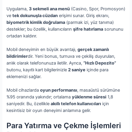
Uygulama,
3 sekmeli ana menü
(Casino, Spor, Promosyon)
ve
tek dokunuşla cüzdan
erişimi sunar. Giriş ekranı,
biyometrik kimlik doğrulama
(parmak izi, yüz tanıma)
destekler; bu özellik, kullanıcıların
şifre hatırlama
sorununu
ortadan kaldırır.
Mobil deneyimin en büyük avantajı,
gerçek zamanlı
bildirimler
dir. Yeni bonus, turnuva ve çekiliş duyuruları,
anlık olarak telefonunuza iletilir. Ayrıca,
“Hızlı Depozito”
butonu, kayıtlı kart bilgilerinizle
2 saniye
içinde para
eklemenizi sağlar.
Mobil cihazlarda
oyun performansı
, masaüstü sürümüne
%95 oranında yakındır; ortalama
yüklenme süresi
1,8
saniyedir. Bu, özellikle
akıllı telefon kullanıcıları
için
kesintisiz bir oyun deneyimi anlamına gelir.
Para Yatırma ve Çekme İşlemleri