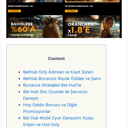
Content
BetHub Giriş Adımları ve Kayıt Süreci
BetHub Bonanza: Büyük Ödüller ve Şans
Bonanza Stratejileri Bet Hub’te
Bet Hub Slot Oyunları ile Şansınızı
Deneyin
Hoş Geldin Bonusu ve Diğer
Promosyonlar
Bet Hub Mobil Oyun Deneyimi: Kolay
Erişim ve Hızlı Giriş