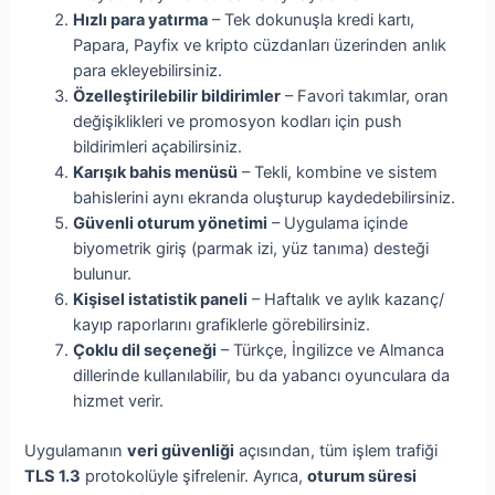
Hızlı para yatırma
– Tek dokunuşla kredi kartı,
Papara, Payfix ve kripto cüzdanları üzerinden anlık
para ekleyebilirsiniz.
Özelleştirilebilir bildirimler
– Favori takımlar, oran
değişiklikleri ve promosyon kodları için push
bildirimleri açabilirsiniz.
Karışık bahis menüsü
– Tekli, kombine ve sistem
bahislerini aynı ekranda oluşturup kaydedebilirsiniz.
Güvenli oturum yönetimi
– Uygulama içinde
biyometrik giriş (parmak izi, yüz tanıma) desteği
bulunur.
Kişisel istatistik paneli
– Haftalık ve aylık kazanç/
kayıp raporlarını grafiklerle görebilirsiniz.
Çoklu dil seçeneği
– Türkçe, İngilizce ve Almanca
dillerinde kullanılabilir, bu da yabancı oyunculara da
hizmet verir.
Uygulamanın
veri güvenliği
açısından, tüm işlem trafiği
TLS 1.3
protokolüyle şifrelenir. Ayrıca,
oturum süresi