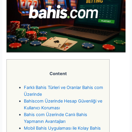
Content
Farklı Bahis Türleri ve Oranlar Bahis com
Üzerinde
Bahiscom Üzerinde Hesap Güvenliği ve
Kullanıcı Koruması
Bahis com Üzerinde Canlı Bahis
Yapmanın Avantajları
Mobil Bahis Uygulaması ile Kolay Bahis