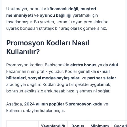
Unutmayın, bonuslar
kâr amaçlı değil
,
müşteri
memnuniyeti
ve
oyuncu bağlılığı
yaratmak için
tasarlanmıştır. Bu yüzden, sorumlu oyun prensiplerine
uyarak bonusları stratejik bir araç olarak görmelisiniz.
Promosyon Kodları Nasıl
Kullanılır?
Promosyon kodları, Bahiscom’da
ekstra bonus
ya da
ödül
kazanmanın en pratik yoludur. Kodlar genellikle
e‑mail
bültenleri
,
sosyal medya paylaşımları
ve
partner siteler
aracılığıyla dağıtılır. Kodları doğru bir şekilde uygulamak,
bonusun eksiksiz olarak hesabınıza işlenmesini sağlar.
Aşağıda,
2024 yılının popüler 5 promosyon kodu
ve
kullanım detayları listelenmiştir:
Yayınlandığı
Bonus
Minimum
Geçerl