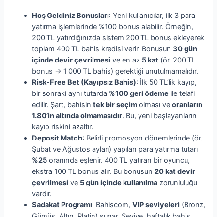
Hoş Geldiniz Bonusları
: Yeni kullanıcılar, ilk 3 para
yatırma işlemlerinde %100 bonus alabilir. Örneğin,
200 TL yatırdığınızda sistem 200 TL bonus ekleyerek
toplam 400 TL bahis kredisi verir. Bonusun
30 gün
içinde devir çevrilmesi
ve en az
5 kat
(ör. 200 TL
bonus → 1 000 TL bahis) gerektiği unutulmamalıdır.
Risk‑Free Bet (Kayıpsız Bahis)
: İlk 50 TL’lik kayıp,
bir sonraki aynı tutarda
%100 geri ödeme
ile telafi
edilir. Şart, bahisin
tek bir seçim
olması ve
oranların
1.80’in altında olmamasıdır
. Bu, yeni başlayanların
kayıp riskini azaltır.
Deposit Match
: Belirli promosyon dönemlerinde (ör.
Şubat ve Ağustos ayları) yapılan para yatırma tutarı
%25
oranında eşlenir. 400 TL yatıran bir oyuncu,
ekstra 100 TL bonus alır. Bu bonusun
20 kat devir
çevrilmesi
ve
5 gün içinde kullanılma
zorunluluğu
vardır.
Sadakat Programı
: Bahiscom,
VIP seviyeleri
(Bronz,
Gümüş, Altın, Platin) sunar. Seviye, haftalık bahis