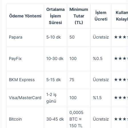
Ortalama
Minimum
İşlem
Kulla
Ödeme Yöntemi
İşlem
Tutar
Ücreti
Kolayl
Süresi
(TL)
Papara
5‑10 dk
50
Ücretsiz
★★★
PayFix
10‑30 dk
100
%0.5
★★★
BKM Express
5‑15 dk
75
Ücretsiz
★★★
1‑2 iş
Visa/MasterCard
100
%1.5
★★★
günü
0,0005
Bitcoin
30‑45 dk
BTC ≈
Ücretsiz
★★★
150 TL