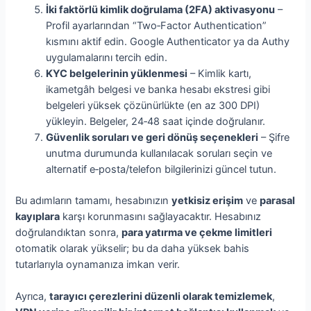
İki faktörlü kimlik doğrulama (2FA) aktivasyonu
–
Profil ayarlarından “Two‑Factor Authentication”
kısmını aktif edin. Google Authenticator ya da Authy
uygulamalarını tercih edin.
KYC belgelerinin yüklenmesi
– Kimlik kartı,
ikametgâh belgesi ve banka hesabı ekstresi gibi
belgeleri yüksek çözünürlükte (en az 300 DPI)
yükleyin. Belgeler, 24‑48 saat içinde doğrulanır.
Güvenlik soruları ve geri dönüş seçenekleri
– Şifre
unutma durumunda kullanılacak soruları seçin ve
alternatif e‑posta/telefon bilgilerinizi güncel tutun.
Bu adımların tamamı, hesabınızın
yetkisiz erişim
ve
parasal
kayıplara
karşı korunmasını sağlayacaktır. Hesabınız
doğrulandıktan sonra,
para yatırma ve çekme limitleri
otomatik olarak yükselir; bu da daha yüksek bahis
tutarlarıyla oynamanıza imkan verir.
Ayrıca,
tarayıcı çerezlerini düzenli olarak temizlemek
,