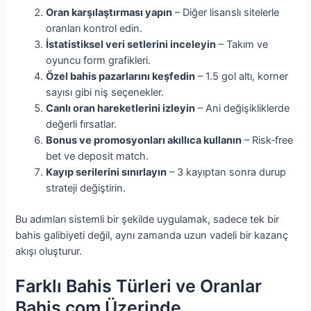
Oran karşılaştırması yapın
– Diğer lisanslı sitelerle
oranları kontrol edin.
İstatistiksel veri setlerini inceleyin
– Takım ve
oyuncu form grafikleri.
Özel bahis pazarlarını keşfedin
– 1.5 gol altı, korner
sayısı gibi niş seçenekler.
Canlı oran hareketlerini izleyin
– Ani değişikliklerde
değerli fırsatlar.
Bonus ve promosyonları akıllıca kullanın
– Risk‑free
bet ve deposit match.
Kayıp serilerini sınırlayın
– 3 kayıptan sonra durup
strateji değiştirin.
Bu adımları sistemli bir şekilde uygulamak, sadece tek bir
bahis galibiyeti değil, aynı zamanda uzun vadeli bir kazanç
akışı oluşturur.
Farklı Bahis Türleri ve Oranlar
Bahis com Üzerinde