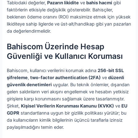
Tablodaki değerler,
Pazarın likidite
ve
bahis hacmi
gibi
faktörlerin etkisiyle değişiklik gösterebilir. Bahisçiler,
beklenen ödeme oranını (ROI) maksimize etmek için yüksek
likiditeye sahip liglerde ve üst‑alt/handikap gibi yan pazarları
da değerlendirmelidir.
Bahiscom Üzerinde Hesap
Güvenliği ve Kullanıcı Koruması
Bahiscom, kullanıcı verilerini korumak adına
256‑bit SSL
şifreleme
,
two‑factor authentication (2FA)
ve
düzenli
güvenlik denetimleri
uygular. Bu teknik önlemler, dışarıdan
gelen saldırıların veri akışını engellemek ve hesabın yetkisiz
girişlere karşı korunmasını sağlamak üzere tasarlanmıştır.
Şirket,
Kişisel Verilerin Korunması Kanunu (KVKK)
ve
EU
GDPR
standartlarına uygun bir gizlilik politikası yürütür; bu
da kullanıcıların kimlik bilgilerinin üçüncü taraflarla izinsiz
paylaşılmadığını temin eder.