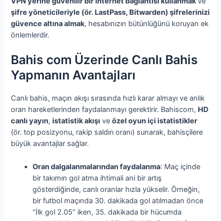
VPN yerine güvenilir bir internet bağlantısı kullanmak
ve
şifre yöneticileriyle (ör. LastPass, Bitwarden) şifrelerinizi
güvence altına almak
, hesabınızın bütünlüğünü koruyan ek
önlemlerdir.
Bahis com Üzerinde Canlı Bahis
Yapmanın Avantajları
Canlı bahis, maçın akışı sırasında hızlı karar almayı ve anlık
oran hareketlerinden faydalanmayı gerektirir. Bahiscom,
HD
canlı yayın
,
istatistik akışı
ve
özel oyun içi istatistikler
(ör. top posizyonu, rakip saldırı oranı) sunarak, bahisçilere
büyük avantajlar sağlar.
Oran dalgalanmalarından faydalanma
: Maç içinde
bir takımın gol atma ihtimali ani bir artış
gösterdiğinde, canlı oranlar hızla yükselir. Örneğin,
bir futbol maçında 30. dakikada gol atılmadan önce
“İlk gol 2.05” iken, 35. dakikada bir hücumda