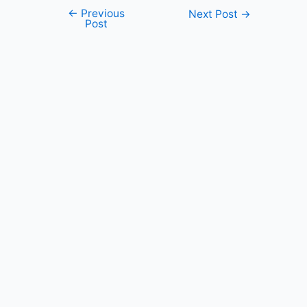
←
Previous
Post
Next Post
→
Post
navigation