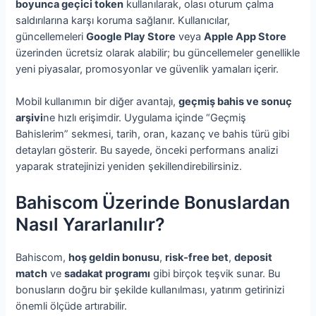
boyunca geçici token
kullanılarak, olası oturum çalma
saldırılarına karşı koruma sağlanır. Kullanıcılar,
güncellemeleri
Google Play Store
veya
Apple App Store
üzerinden ücretsiz olarak alabilir; bu güncellemeler genellikle
yeni piyasalar, promosyonlar ve güvenlik yamaları içerir.
Mobil kullanımın bir diğer avantajı,
geçmiş bahis ve sonuç
arşivi
ne hızlı erişimdir. Uygulama içinde “Geçmiş
Bahislerim” sekmesi, tarih, oran, kazanç ve bahis türü gibi
detayları gösterir. Bu sayede, önceki performans analizi
yaparak stratejinizi yeniden şekillendirebilirsiniz.
Bahiscom Üzerinde Bonuslardan
Nasıl Yararlanılır?
Bahiscom,
hoş geldin bonusu
,
risk‑free bet
,
deposit
match
ve
sadakat programı
gibi birçok teşvik sunar. Bu
bonusların doğru bir şekilde kullanılması, yatırım getirinizi
önemli ölçüde artırabilir.