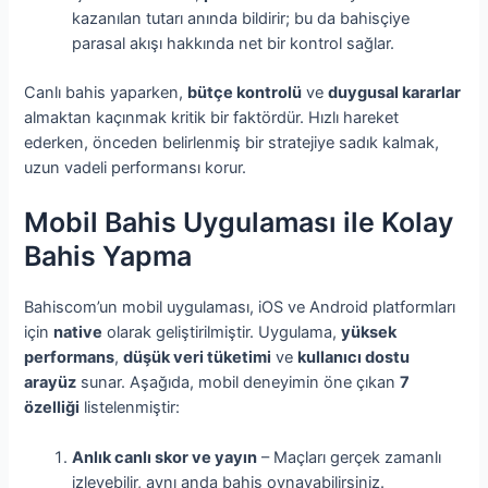
kazanılan tutarı anında bildirir; bu da bahisçiye
parasal akışı hakkında net bir kontrol sağlar.
Canlı bahis yaparken,
bütçe kontrolü
ve
duygusal kararlar
almaktan kaçınmak kritik bir faktördür. Hızlı hareket
ederken, önceden belirlenmiş bir stratejiye sadık kalmak,
uzun vadeli performansı korur.
Mobil Bahis Uygulaması ile Kolay
Bahis Yapma
Bahiscom’un mobil uygulaması, iOS ve Android platformları
için
native
olarak geliştirilmiştir. Uygulama,
yüksek
performans
,
düşük veri tüketimi
ve
kullanıcı dostu
arayüz
sunar. Aşağıda, mobil deneyimin öne çıkan
7
özelliği
listelenmiştir:
Anlık canlı skor ve yayın
– Maçları gerçek zamanlı
izleyebilir, aynı anda bahis oynayabilirsiniz.