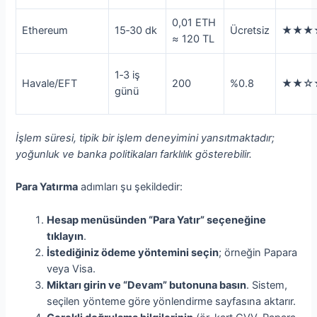
0,01 ETH
Ethereum
15‑30 dk
Ücretsiz
★★★
≈ 120 TL
1‑3 iş
Havale/EFT
200
%0.8
★★☆
günü
İşlem süresi, tipik bir işlem deneyimini yansıtmaktadır;
yoğunluk ve banka politikaları farklılık gösterebilir.
Para Yatırma
adımları şu şekildedir:
Hesap menüsünden “Para Yatır” seçeneğine
tıklayın
.
İstediğiniz ödeme yöntemini seçin
; örneğin Papara
veya Visa.
Miktarı girin ve “Devam” butonuna basın
. Sistem,
seçilen yönteme göre yönlendirme sayfasına aktarır.