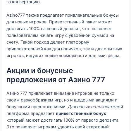
за конвертацию.
Azino777 также предлагает привлекательные бонусы
для новых игроков. Приветственный пакет может
достигать 100% на первый депозит, что позволяет
пользователям начать игру с удвоенной суммой на
счету. Такой подход делает платформу
привлекательной как для новичков, так и для опытных
игроков, ищущих новые возможности для выигрыша.
Акции и бонусные
предложения от Азино 777
Азино 777 привлекает внимание игроков не только
своим разнообразием игр, но и щедрыми акциями и
бонусными предложениями.
Для новых пользователей
платформа предлагает
приветственный бонус
,
который может достигать 100% от первого депозита.
Это позволяет игрокам удвоить свой стартовый