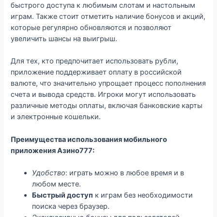
быстрого доступа к любимым слотам и настольным
играм. Также стоит отметить наличие бонусов и акций,
которые регулярно обновляются и позволяют
увеличить шансы на выигрыш.
Для тех, кто предпочитает использовать рубли,
приложение поддерживает оплату в российской
валюте, что значительно упрощает процесс пополнения
счета и вывода средств. Игроки могут использовать
различные методы оплаты, включая банковские карты
и электронные кошельки.
Преимущества использования мобильного
приложения Азино777:
Удобство
: играть можно в любое время и в
любом месте.
Быстрый доступ
к играм без необходимости
поиска через браузер.