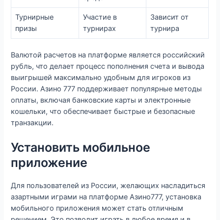
Турнирные
Участие в
Зависит от
призы
турнирах
турнира
Валютой расчетов на платформе является российский
рубль, что делает процесс пополнения счета и вывода
выигрышей максимально удобным для игроков из
России. Азино 777 поддерживает популярные методы
оплаты, включая банковские карты и электронные
кошельки, что обеспечивает быстрые и безопасные
транзакции.
Установить мобильное
приложение
Для пользователей из России, желающих насладиться
азартными играми на платформе Азино777, установка
мобильного приложения может стать отличным
решением. Это позволит играть в любое время и в