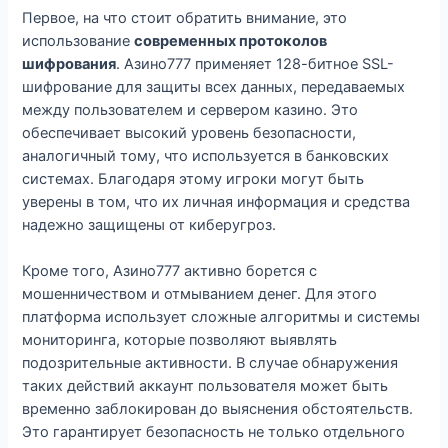
Первое, на что стоит обратить внимание, это
использование
современных протоколов
шифрования
. Азино777 применяет 128-битное SSL-
шифрование для защиты всех данных, передаваемых
между пользователем и сервером казино. Это
обеспечивает высокий уровень безопасности,
аналогичный тому, что используется в банковских
системах. Благодаря этому игроки могут быть
уверены в том, что их личная информация и средства
надежно защищены от киберугроз.
Кроме того, Азино777 активно борется с
мошенничеством и отмыванием денег. Для этого
платформа использует сложные алгоритмы и системы
мониторинга, которые позволяют выявлять
подозрительные активности. В случае обнаружения
таких действий аккаунт пользователя может быть
временно заблокирован до выяснения обстоятельств.
Это гарантирует безопасность не только отдельного