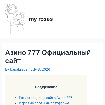
Skip
to
content
my roses
Main
Men
Азино 777 Официальный
сайт
By
bapaksaya
/
July 8, 2026
Содержание
Регистрация на сайте Azino 777
Игровые слоты на платформе