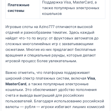
Поддержка Visa, MasterCard, а
Платежные
также популярных электронных
системы
кошельков
Игровые слоты на Azino777 отличаются высокой
отдачей и разнообразием тематик. Здесь каждый
найдет что-то по вкусу: от фруктовых автоматов до
сложных многолинейных игр с захватывающими
сюжетами. Многие из них предлагают бесплатные
вращения и специальные раунды, которые делают
игровой процесс более увлекательным.
Важно отметить, что платформа поддерживает
широкий спектр платежных систем, включая
Visa
,
MasterCard
, а также популярные электронные
кошельки. Это обеспечивает
удобство
пополнения
счета и вывода выигрышей для российских
пользователей. Благодаря использованию российской
валюты — рубля — игроки избегают лишних комиссий