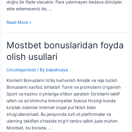
doğru bir ifade olacaktır. Para yatırmayan bedava dönüşler
elde edemeseniz de, …
Rulet
Read More »
Demo
İle
Mostbet bonuslaridan foyda
Hemen
Oyna
olish usullari
Uncategorized
/ By
bapaksaya
Kontent Bonuslarni to‘liq tushunish Aniqlik va reja tuzish
Bonuslarni xavfsiz ishlatish Turnir va promolarni o‘rganish
Sport va kazino o‘yinlariga e’tibor qaratish Do‘stlarni taklif
qilish va qo‘shimcha imkoniyatlar Xulosa Hozirgi kunda
ko‘plab odamlar internet orqali pul tikish bilan
shug‘ullanishadi. Bu jarayonda turli xil platformalar va
ularning takliflari o‘rtasida to‘g‘ri tanlov qilish juda muhim.
Mostbet, bu borada, …