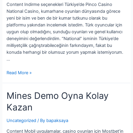
Content Indirme seçenekleri Türkiye’de Pinсo Casino
National Casino, kumarhane oyunları dünyasında görece
yeni bir isim ve ben de bir kumar tutkunu olarak bu
platformu yakından incelemek istedim. Türk oyuncular için
uygun olup olmadığını, sunduğu oyunları ve genel kullanıcı
deneyimini değerlendirdim. “National” isminin Türkiye’de
milliyetçilik çağrıştırabileceğinin farkındayım, fakat bu
konuda herhangi bir olumsuz yorum yapmak istemiyorum.
…
Pragmatic
Read More »
Play
demo
Mines Demo Oyna Kolay
oyna
ile
Kazan
casino
deneyimini
yaşa
Uncategorized
/ By
bapaksaya
Content Mobil uygulamalar, casino oyunları için Mostbet’in