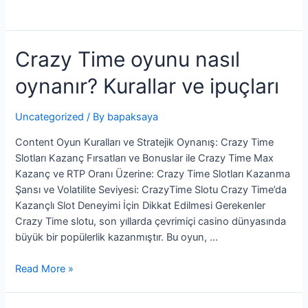
Crazy Time oyunu nasıl
oynanır? Kurallar ve ipuçları
Uncategorized
/ By
bapaksaya
Content Oyun Kuralları ve Stratejik Oynanış: Crazy Time
Slotları Kazanç Fırsatları ve Bonuslar ile Crazy Time Max
Kazanç ve RTP Oranı Üzerine: Crazy Time Slotları Kazanma
Şansı ve Volatilite Seviyesi: CrazyTime Slotu Crazy Time’da
Kazançlı Slot Deneyimi İçin Dikkat Edilmesi Gerekenler
Crazy Time slotu, son yıllarda çevrimiçi casino dünyasında
büyük bir popülerlik kazanmıştır. Bu oyun, …
Crazy
Read More »
Time
oyunu